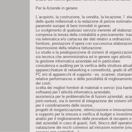
Per le Aziende in genere:
L´acquisto, la costruzione, la vendita, la locazione, l´ el
delle quote millesimali e la redazione di perizie estimati
parametri europei di beni immobili in genere;
Lo svolgimento di qualsiasi servizio inerente all´elaborazi
compresa la tenuta della contabilità e precisamente: tra
via telematica e/o cartacea dei dati relativi a ordinazion
forniture, prestazioni d´opera con successiva elaborazio
trasmissione della relativa fatturazione;
Lo studio e la predisposizione di sistemi di organizzazio
sia tecnica che amministrativa ed in genere ogni attivit
la gestione informatica aziendale ed in particolare:
consulenza e auditing per la verifica della struttura attuale
apparecchiature di networking e connettività, grado di eff
PC e/o di apparecchi di supporto - es. scanner, stampanti
relative performances e delle possibilità di migliorament
dei costi;
scelta dei migliori fornitori di materiali e servizi (sia har
software) per l´attività informatica aziendale;
assistenza per le problematiche di fusioni aziendali, acqu
joint-venture, sia in termini di integrazione dei sistemi in
per il coordinamento delle risorse;
progetti di riorganizzazione, ottimizzazione e innovazion
e supporto per la stesura e verifica di budget e investime
analisi per il miglioramento delle procedure di recupero e
dati aziendali in caso di guasti, furti, blocco dell´operativ
valutazione dei rischi connessi ad intrusioni esterne (vi
accessi non controllati...);